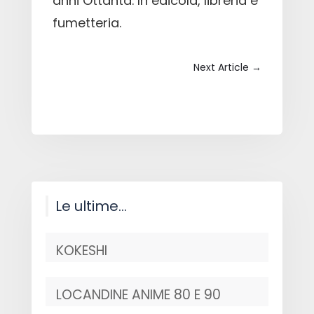
anni Ottanta. In edicola, libreria e
fumetteria.
Next Article
→
Le ultime…
KOKESHI
LOCANDINE ANIME 80 E 90