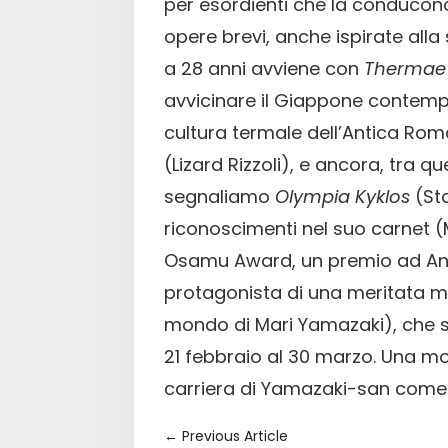
per esordienti che la conducon
opere brevi, anche ispirate alla
a 28 anni avviene con
Thermae
avvicinare il Giappone contemp
cultura termale dell’Antica Roma
(Lizard Rizzoli), e ancora, tra que
segnaliamo
Olympia Kyklos
(St
riconoscimenti nel suo carnet 
Osamu Award, un premio ad A
protagonista di una meritata mo
mondo di Mari Yamazaki), che si
21 febbraio al 30 marzo. Una m
carriera di Yamazaki-san come m
←
Previous Article