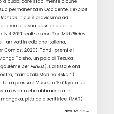
o a pubblicare stabilmente alcune
 sua permanenza in Occidente. L’exploit
 Romae
in cui è bravissima ad
oraneo alla sua passione per la
. Nel 2010 realizza con Tori Miki
Plinius
lli arrivati in edizione italiana,
ar Comics, 2020). Tanti i premi e i
(Manga Taisho, un paio di Tezuka
ngoulême per
Plinius
). L’artista è ora
stra, “Yamazaki Mari no Sekai” (Il
 terrà presso il Museum ‘Eki’ Kyoto dal
ostra evento che abbraccerà la
angaka, pittrice e scrittrice. (MAR)
Next Article
→