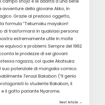
 in campo
shojo
e le adatta a una serie
e avventure della giovane Akko, in
gico. Grazie al prezioso oggetto,
 la formula “Tekumaku mayakon!
 di trasformarsi in qualsiasi persona
dimostra estremamente utile in molte
he equivoci e problemi. Sempre del 1962
conta le prodezze di sei giovani
 stessa ragazza, col quale Akatsuka
l suo potenziale di
mangaka
comico.
obabilmente
Tensai Bakabon
(“Il genio
rotagonisti lo studente Bakabon, il
 e il gatto parlante Nyarome.
Next Article
→