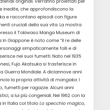
teriali originali. Verranno proiettati per
ste inedite, che approfondiscono la
suka e raccontano episodi con figure
ti cruciali della sua vita. La mostra
o presso il Tokiwaso Manga Museum di
 in Giappone è noto come “il re delle
ersonaggi simpaticamente folli e di
serisce nei suoi fumetti. Nato nel 1935
esi, Fujo Akatsuka si trasferisce in
da Guerra Mondiale. A diciannove anni
ncia la propria attività di
mangaka
. I
o
, fumetti per ragazze
.
Alcuni anni
ci, a lui più congeniali. Nel 1962 con la
a in Italia col titolo
Lo specchio magico
,