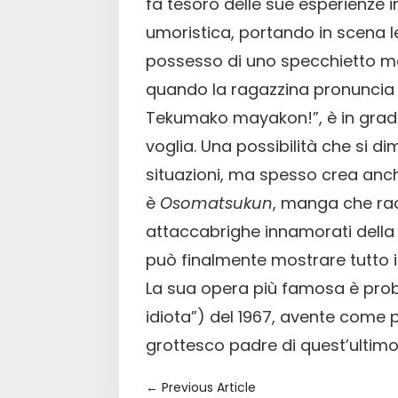
fa tesoro delle sue esperienze
umoristica, portando in scena l
possesso di uno specchietto ma
quando la ragazzina pronuncia
Tekumako mayakon!”, è in grado
voglia. Una possibilità che si 
situazioni, ma spesso crea anc
è
Osomatsukun
, manga che rac
attaccabrighe innamorati della
può finalmente mostrare tutto i
La sua opera più famosa è pr
idiota”) del 1967, avente come p
grottesco padre di quest’ultimo
←
Previous Article