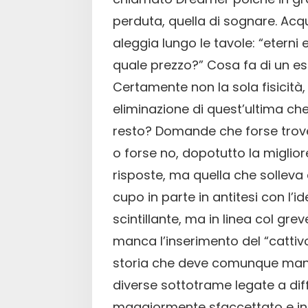
perduta, quella di sognare. Ac
aleggia lungo le tavole: “eterni e
quale prezzo?” Cosa fa di un e
Certamente non la sola fisicità,
eliminazione di quest’ultima ch
resto? Domande che forse trover
o forse no, dopotutto la miglior
risposte, ma quella che sollev
cupo in parte in antitesi con l’i
scintillante, ma in linea col gr
manca l’inserimento del “catti
storia che deve comunque mant
diverse sottotrame legate a dif
maggiormente sfaccettato e int