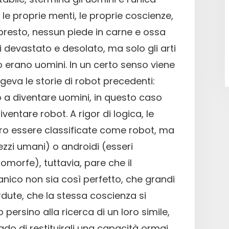
 le proprie menti, le proprie coscienze,
n presto, nessun piede in carne e ossa
i devastato e desolato, ma solo gli arti
o erano uomini. In un certo senso viene
geva le storie di robot precedenti:
 a diventare uomini, in questo caso
ventare robot. A rigor di logica, le
ro essere classificate come robot, ma
zi umani) o androidi (esseri
omorfe), tuttavia, pare che il
nico non sia così perfetto, che grandi
dute, che la stessa coscienza si
 persino alla ricerca di un loro simile,
do di restituirgli una capacità ormai