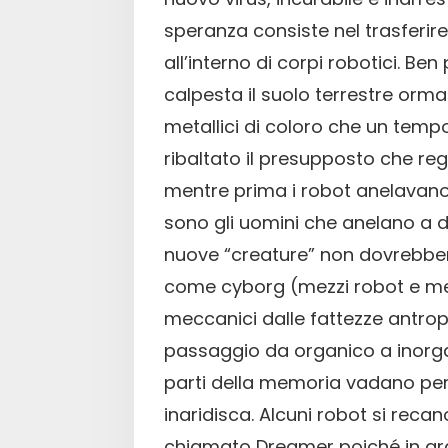
speranza consiste nel trasferire
all’interno di corpi robotici. Be
calpesta il suolo terrestre orma
metallici di coloro che un temp
ribaltato il presupposto che reg
mentre prima i robot anelavano
sono gli uomini che anelano a di
nuove “creature” non dovrebbe
come cyborg (mezzi robot e mez
meccanici dalle fattezze antrop
passaggio da organico a inorga
parti della memoria vadano per
inaridisca. Alcuni robot si recano
chiamato Dreamer poiché in gra