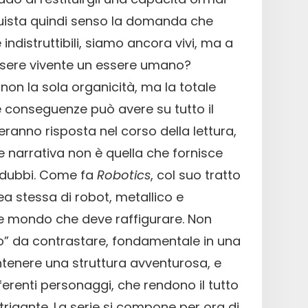
quista quindi senso la domanda che
 indistruttibili, siamo ancora vivi, ma a
ssere vivente un essere umano?
 non la sola organicità, ma la totale
e conseguenze può avere su tutto il
anno risposta nel corso della lettura,
e narrativa non è quella che fornisce
a dubbi. Come fa
Robotics
, col suo tratto
dea stessa di robot, metallico e
eve mondo che deve raffigurare. Non
vo” da contrastare, fondamentale in una
enere una struttura avventurosa, e
ferenti personaggi, che rendono il tutto
rigante. La serie si compone per ora di