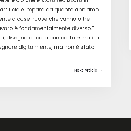
ere ciò che è stato realizzato in
a artificiale impara da quanto abbiamo
nte a cose nuove che vanno oltre il
l lavoro è fondamentalmente diverso.”
i, disegna ancora con carta e matita.
egnare digitalmente, ma non è stato
Next Article
→