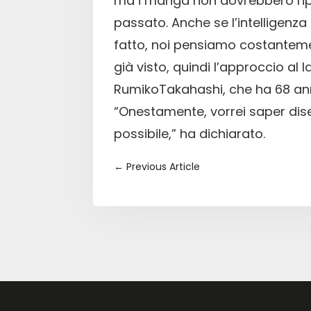
ma i manga non dovrebbero ripet
passato. Anche se l’intelligenz
fatto, noi pensiamo costanteme
già visto, quindi l’approccio a
RumikoTakahashi, che ha 68 ann
“Onestamente, vorrei saper dis
possibile,” ha dichiarato.
←
Previous Article